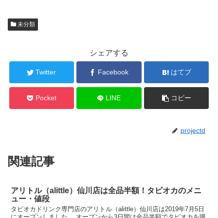
未分類
シェアする
Twitter
Facebook
はてブ
Pocket
LINE
コピー
projectd
関連記事
アリトル（alittle）仙川店は全品半額！タピオカのメニ
ュー・値段
タピオカドリンク専門店のアリトル（alittle）仙川店は2019年7月5日
にオープンしました。 オープンから3日間は全品半額でタピオカを購