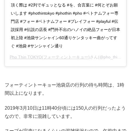
頂く際は #2列でギュッとなる #を、合言葉に #何とぞお願
いします #phothintokyo #phothin #pho #ベトナムフォー専
門店 #フォー #ベトナムフォー #プレイフォー #playful #伝
説採用 #伝説の店長 #門外不出のハノイの絶品フォーが日本
初上陸 #池袋サンシャイン60通りケンタッキー曲がってす
ぐ #池袋 #サンシャイン通り
Pho Thin TOKYO(フォーティントーキョー)
さん(@pho_thin_tokyo)がシェアした投稿 –
フォーティントーキョー池袋店の行列の待ち時間は、1時
間以上になります。
2019年3月10日は11時40分頃には150人の行列だったよう
なので、非常に混雑しています。
スープが完売になるくらいの混雑状況なので、午前中まで