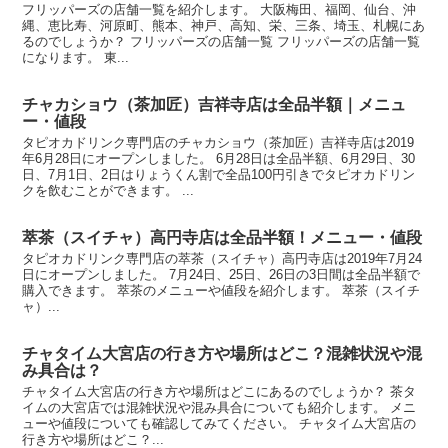
フリッパーズの店舗一覧を紹介します。 大阪梅田、福岡、仙台、沖
縄、恵比寿、河原町、熊本、神戸、高知、栄、三条、埼玉、札幌にあ
るのでしょうか？ フリッパーズの店舗一覧 フリッパーズの店舗一覧
になります。 東...
チャカショウ（茶加匠）吉祥寺店は全品半額｜メニュ
ー・値段
タピオカドリンク専門店のチャカショウ（茶加匠）吉祥寺店は2019
年6月28日にオープンしました。 6月28日は全品半額、6月29日、30
日、7月1日、2日はりょうくん割で全品100円引きでタピオカドリン
クを飲むことができます。 ...
萃茶（スイチャ）高円寺店は全品半額！メニュー・値段
タピオカドリンク専門店の萃茶（スイチャ）高円寺店は2019年7月24
日にオープンしました。 7月24日、25日、26日の3日間は全品半額で
購入できます。 萃茶のメニューや値段を紹介します。 萃茶（スイチ
ャ）...
チャタイム大宮店の行き方や場所はどこ？混雑状況や混
み具合は？
チャタイム大宮店の行き方や場所はどこにあるのでしょうか？ 茶タ
イムの大宮店では混雑状況や混み具合についても紹介します。 メニ
ューや値段についても確認してみてください。 チャタイム大宮店の
行き方や場所はどこ？...