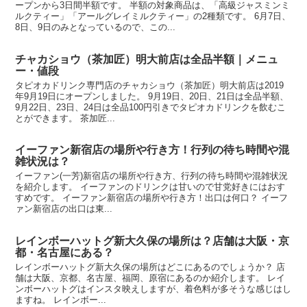
ープンから3日間半額です。 半額の対象商品は、「高級ジャスミンミ
ルクティー」「アールグレイミルクティー」の2種類です。 6月7日、
8日、9日のみとなっているので、この...
チャカショウ（茶加匠）明大前店は全品半額｜メニュ
ー・値段
タピオカドリンク専門店のチャカショウ（茶加匠）明大前店は2019
年9月19日にオープンしました。 9月19日、20日、21日は全品半額、
9月22日、23日、24日は全品100円引きでタピオカドリンクを飲むこ
とができます。 茶加匠...
イーファン新宿店の場所や行き方！行列の待ち時間や混
雑状況は？
イーファン(一芳)新宿店の場所や行き方、行列の待ち時間や混雑状況
を紹介します。 イーファンのドリンクは甘いので甘党好きにはおす
すめです。 イーファン新宿店の場所や行き方！出口は何口？ イーフ
ァン新宿店の出口は東...
レインボーハットグ新大久保の場所は？店舗は大阪・京
都・名古屋にある？
レインボーハットグ新大久保の場所はどこにあるのでしょうか？ 店
舗は大阪、京都、名古屋、福岡、原宿にあるのか紹介します。 レイ
ンボーハットグはインスタ映えしますが、着色料が多そうな感じはし
ますね。 レインボー...