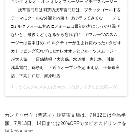
キング オレオ・オレ オレオスムージー イチゴスムージー
⠀⠀ 浅草雷門店は閑茶坊浅草雷門店は、ブラックゴールドを
テーマにクールな外観と内装！ ぜひ行ってみてな ⠀ ⠀ メモ
□ミルクフォーム甘め □フォームは最初の方にしっかり混ぜ
ないと、最後くどくなるから忘れずに！ □フルーツのスム
ージーは基本甘め □ミルクティーが生まれ変わった □タピオ
カトッピング忘れずに □オレオオレとフルーツスムージー
が大人気 ⠀⠀ 店舗情報 ‍♂️大久保、水道橋、恵比寿、川越、
浅草雷門、錦糸町 ⠀ ‍♀️近々オープン予定 田町店、十条銀座
店、下高井戸店、河原町店
りょうくんグルメ
さん(@uryo1113)がシェアした投稿 –
2019年 7月月11日午前3時23分PDT
カンチャボウ（閑茶坊）浅草雷文店は、7月12日は全品半
額、7月13日、14日までは20%OFFでタピオカドリンクを
購入できます。