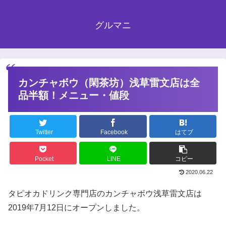
グルマニ
カンチャボウ（閑茶坊）浅草雷文店は全
品半額！メニュー・値段
Twitter
Facebook
はてブ
Pocket
LINE
コピー
2020.06.22
タピオカドリンク専門店のカンチャボウ浅草雷文店は
2019年7月12日にオープンしました。