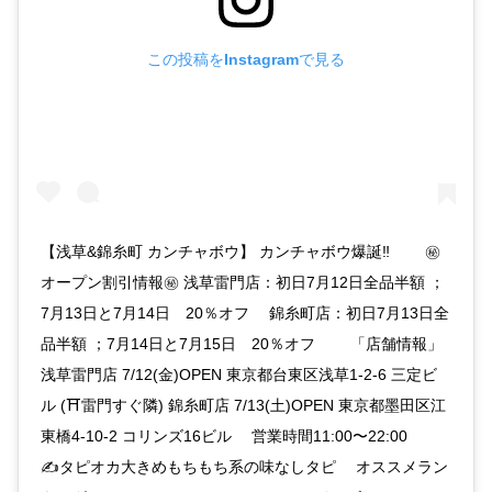
この投稿をInstagramで見る
【浅草&錦糸町 カンチャボウ】 カンチャボウ爆誕‼️ ⠀ ⠀ ㊙️
オープン割引情報㊙️ 浅草雷門店：初日7月12日全品半額 ；
7月13日と7月14日 20％オフ ⠀ 錦糸町店：初日7月13日全
品半額 ；7月14日と7月15日 20％オフ ⠀ ⠀ 「店舗情報」
浅草雷門店 7/12(金)OPEN 東京都台東区浅草1-2-6 三定ビ
ル (⛩雷門すぐ隣) 錦糸町店 7/13(土)OPEN 東京都墨田区江
東橋4-10-2 コリンズ16ビル ⠀ 営業時間11:00〜22:00 ⠀ ⠀
✍️タピオカ大きめもちもち系の味なしタピ ⠀ オススメラン