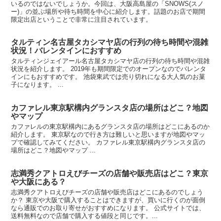
いるのではないでしょうか。今回は、大阪高島屋の「SNOWS(スノ
ー)」の並ぶ場所や待ち時間を中心に紹介します。話題のお店で期間
限定出店ということで非常に注目されています。
タルティン名古屋タカシマヤ店の行列の待ち時間や混雑
状況！バレンタインにおすすめ
タルティンジェイアール名古屋タカシマヤ店の行列の待ち時間や混雑
状況を紹介します。 2019年も期間限定でのオープンなのでバレンタ
インにもおすすめです。 池袋東武では売り切れになる大人気のお菓
子になります。 ...
カファレル東京駅構内グランスタ店の場所はどこ？地図
やマップ
カファレルの東京駅構内にあるグランスタ店の場所はどこにあるのか
紹介します。 東京駅なので行き方は難しいと思いますが地図やマッ
プで確認してみてください。 カファレル東京駅構内グランスタ店の
場所はどこ？地図やマップ ...
志満秀クアトロえびチーズの店舗や販売店はどこ？東京
や大阪にある？
志満秀クアトロえびチーズの店舗や販売店はどこにあるのでしょう
か？ 東京や大阪で購入することはできますが、買いに行くのが面倒
なら通販でのお取り寄せがおすすめになります。 公式サイトでは、
送料無料なので店舗で購入する値段と同じです。...