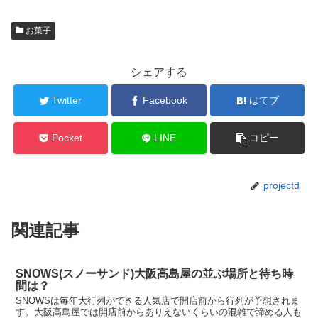
お菓子
シェアする
Twitter
Facebook
はてブ
Pocket
LINE
コピー
projectd
関連記事
SNOWS(スノーサンド)大阪高島屋の並ぶ場所と待ち時
間は？
SNOWSは毎年大行列ができる人気店で開店前から行列が予想されま
す。大阪高島屋では開店前からありえないくらいの混雑で諦める人も