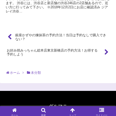
ます。 渋谷には、渋谷店と新店舗の渋谷246店の2店舗あるので、近
い方に行ってみて下さい。 ※2018年12月2日にお店に確認済み ジア
レイ渋谷...
銀座かずやの煉抹茶の予約方法！当日は予約なしで購入でき
ない？
お好み焼みっちゃん総本店東京新橋店の予約方法！お得する
予約しよう
ホーム
未分類
グルマニ
© 2016 グルマニ.
ホーム
検索
トップ
サイドバー