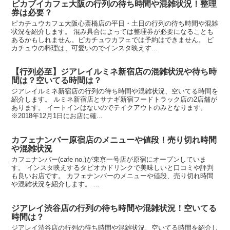
ピカブイカフェ大阪の行列の待ち時間や混雑状況！整理
券は必要？
ピカチュウカフェ大阪心斎橋店の平日・土日の行列の待ち時間や混雑
状況を紹介します。 混み具合によっては整理券が必要になることも
あるかもしれません。ピカチュウカフェでは予約はできません。 ピ
カチュウの料理は、可愛いのでインスタ映えす...
【行列必至】ジアレイルミネ新宿店の混雑状況や待ち時
間は？空いてる時間は？
ジアレイルミネ新宿店の行列の待ち時間や混雑状況、空いてる時間を
紹介します。 ルミネ新宿店とサナギ新宿フードトラック店の2店舗が
あります。 イートインはないのでテイクアウトのみとなります。
※2018年12月1日にお店に確...
カフェナンバー原宿店のメニューや値段！売り切れ時間
や混雑状況
カフェナンバー(cafe no.)が東京一号店が原宿にオープンしていま
す。 インスタ映えするタピオカドリンクで美味しいと口コミや評判
も良いお店です。 カフェナンバーのメニューや値段、売り切れ時間
や混雑状況を紹介します。 ...
ジアレイ渋谷店の行列の待ち時間や混雑状況！空いてる
時間は？
ジアレイ渋谷店の行列の待ち時間や混雑状況、空いてる時間を紹介し