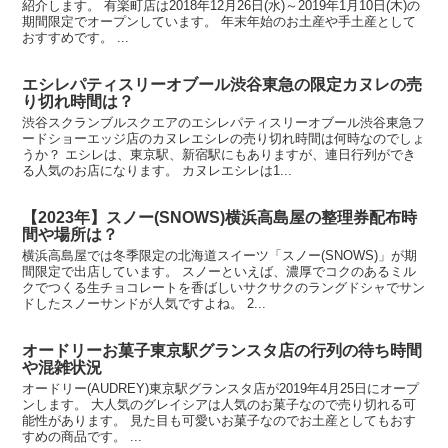
紹介します。 有楽町店は2018年12月26日(水)～2019年1月10日(木)の
期間限定でオープンしています。 年末年始のお土産や手土産として
おすすめです。 ...
エシレパティスリーオブール渋谷東急の限定カヌレの売
り切れ時間は？
渋谷スクランブルスクエアのエシレパティスリーオブール渋谷東急フ
ードショーエッジ店のカヌレエシレの売り切れ時間は何時なのでしょ
うか？ エシレは、東京駅、新宿駅にもありますが、連日行列ができ
る人気のお店になります。 カヌレエシレは1...
【2023年】スノー(SNOWS)横浜高島屋の整理券配布時
間や場所は？
横浜高島屋では冬季限定の北海道スイーツ「スノー(SNOWS)」が期
間限定で出店しています。 スノーといえば、濃厚でコクのあるミル
クでつくる生チョコレートを香ばしいサクサクのラングドシャでサン
ドしたスノーサンドが人気ですよね。 2...
オードリーお菓子東京駅グランスタ店の行列の待ち時間
や混雑状況
オードリー(AUDREY)東京駅グランスタ店が2019年4月25日にオープ
ンします。 大人気のグレイシアは人気のお菓子なので売り切れる可
能性があります。 見た目も可愛いお菓子なのでお土産としてもおす
すめの商品です。 ...