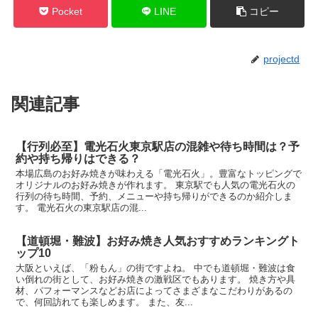
Pocket
LINE
コピー
projectd
関連記事
【行列必至】電光石火東京駅店の混雑や待ち時間は？予
約や持ち帰りはできる？
本場広島のお好み焼きが味わえる「電光石火」。豊富なトッピングで
オリジナルのお好み焼きが作れます。 東京駅でも人気の電光石火の
行列の待ち時間、予約、メニューや持ち帰りができるのか紹介しま
す。 電光石火の東京駅店の混...
【道頓堀・難波】お好み焼き人気おすすめランキングト
ップ10
大阪といえば、「粉もん」の街ですよね。 中でも道頓堀・難波は食
い倒れの街として、お好み焼きの激戦区でもあります。 焼き方や具
材、パフォーマンスなどお店によってさまざまなこだわりがあるの
で、何回訪れても楽しめます。 また、友...