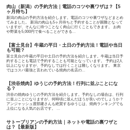
肉山（新潟）の予約方法｜電話のコツや裏ワザは？【5
ヶ月待ち】
新潟の肉山の予約方法を紹介します。電話のコツや裏ワザなどまとめ
てみました。 新潟の肉山も5ヶ月待ちと予約することが困難となって
いますが、そんなに待つことなく肉山に行くこともできます。 お肉
や野菜を5,000円で食べることができる...
【富士見台】牛蔵の平日・土日の予約方法！電話や当日
も可能？
富士見台の牛蔵の平日や土日の予約方法を紹介します。牛蔵は当日予
約することも電話で予約することも可能となっています。 予約は2人
以上になりますが、予約なしでは行くことは難しくなります。 東京
ではコスパ最強と言われている焼肉の名店の...
【渋谷焼肉】ゆうじの予約方法！行列に並ぶことにな
る？
渋谷の焼肉ゆうじの予約方法を紹介します。予約なしの場合は、行列
に並ぶことになりますが、何時頃に並んだほうが良いのでしょうか？
アンジャッシュ渡部建さんも絶賛するゆうじは、焼肉ランキングでも
上位になる人気のお店です。 ...
サトーブリアンの予約方法｜ネットや電話の裏ワザと
は？【最新版】