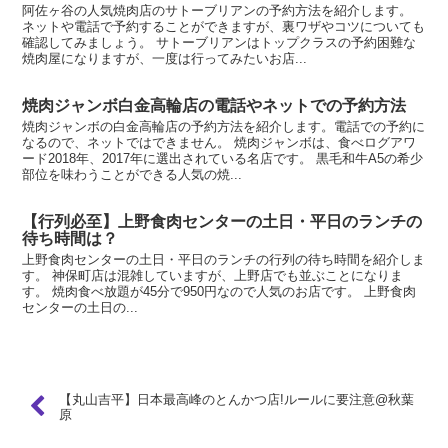
阿佐ヶ谷の人気焼肉店のサトーブリアンの予約方法を紹介します。
ネットや電話で予約することができますが、裏ワザやコツについても
確認してみましょう。 サトーブリアンはトップクラスの予約困難な
焼肉屋になりますが、一度は行ってみたいお店...
焼肉ジャンボ白金高輪店の電話やネットでの予約方法
焼肉ジャンボの白金高輪店の予約方法を紹介します。電話での予約に
なるので、ネットではできません。 焼肉ジャンボは、食べログアワ
ード2018年、2017年に選出されている名店です。 黒毛和牛A5の希少
部位を味わうことができる人気の焼...
【行列必至】上野食肉センターの土日・平日のランチの
待ち時間は？
上野食肉センターの土日・平日のランチの行列の待ち時間を紹介しま
す。 神保町店は混雑していますが、上野店でも並ぶことになりま
す。 焼肉食べ放題が45分で950円なので人気のお店です。 上野食肉
センターの土日の...
【丸山吉平】日本最高峰のとんかつ店!ルールに要注意@秋葉
原